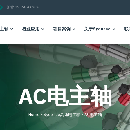
电话: 0512-87663036
电主轴
行业应用
项目案例
关于Sycotec
联
AC电主轴
Home
>
SycoTec高速电主轴
>
AC电主轴