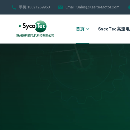
手机:18021269950
Email:
Sales@kasite-Motor.com
首页
SycoTec高速