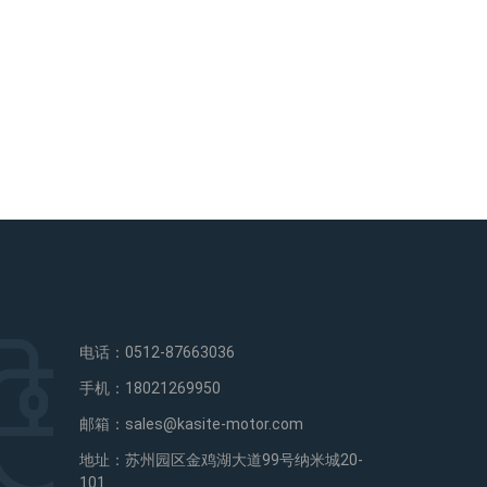
电话：0512-87663036
手机：18021269950
邮箱：sales@kasite-motor.com
地址：苏州园区金鸡湖大道99号纳米城20-
101